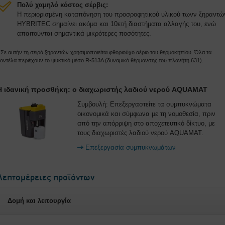
Πολύ χαμηλό κόστος σέρβις:
Η περιορισμένη καταπόνηση του προσροφητικού υλικού τωνν ξηραντώ
HYBRITEC σημαίνει ακόμα και 10ετή διαστήματα αλλαγής του, ενώ
απαιτούνται σημαντικά μικρότερες ποσότητες.
 Σε αυτήν τη σειρά ξηραντών χρησιμοποιείται φθοριούχο αέριο του θερμοκηπίου. Όλα τα
οντέλα περιέχουν το ψυκτικό μέσο R-513A (δυναμικό θέρμανσης του πλανήτη 631).
Η ιδανική προσθήκη: ο διαχωριστής λαδιού νερού AQUAMAT
Συμβουλή: Επεξεργαστείτε τα συμπυκνώματα
οικονομικά και σύμφωνα με τη νομοθεσία, πριν
από την απόρριψη στο αποχετευτικό δίκτυο, με
τους διαχωριστές λαδιού νερού AQUAMAT.
Επεξεργασία συμπυκνωμάτων
Λεπτομέρειες προϊόντων
Δομή και λειτουργία