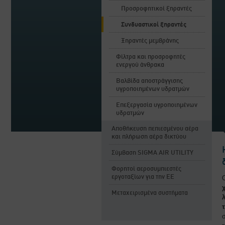
Προσροφητικοί ξηραντές
Συνδυαστικοί ξηραντές
Ξηραντές μεμβράνης
Φίλτρα και προσροφητές
ενεργού άνθρακα
Βαλβίδα αποστράγγισης
υγροποιημένων υδρατμών
Επεξεργασία υγροποιημένων
υδρατμών
Αποθήκευση πεπιεσμένου αέρα
και πλήρωση αέρα δικτύου
Σύμβαση SIGMA AIR UTILITY
Φορητοί αεροσυμπιεστές
εργοταξίων για την ΕΕ
Μεταχειρισμένα συστήματα