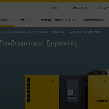
Ελλάδα
Τοποθεσίες web
Επικοιν
ΪΌΝΤΑ
ΛΎΣΕΙΣ
ΤΕΧΝΙΚΉ ΥΠΟΣΤΉΡΙΞΗ
ΕΠΙΧΕΊΡΗΣΗ
 τεχνολογία διαχείρισης συμπυκνωμάτων
Ξηραντές
Συνδυαστικοί ξηραντές
Συνδυαστικοί ξηραντές