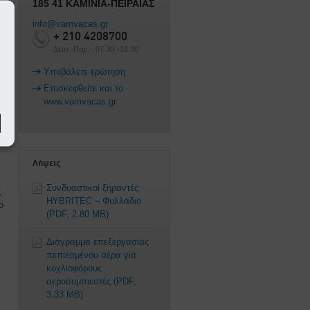
185 41 ΚΑΜΙΝΙΑ-ΠΕΙΡΑΙΑΣ
info@vamvacas.gr
+ 210 4208700
Δευτ.-Παρ. : 07.30΄-16.30΄
Υποβάλετε ερώτηση
Επισκεφθείτε και το
www.vamvacas.gr
Λήψεις
Συνδυαστικοί ξηραντές
ς
HYBRITEC – Φυλλάδιο
ο
(PDF, 2.80 MB)
Διάγραμμα επεξεργασίας
πεπιεσμένου αέρα για
κοχλιοφόρους
αεροσυμπιεστές
(PDF,
3.33 MB)