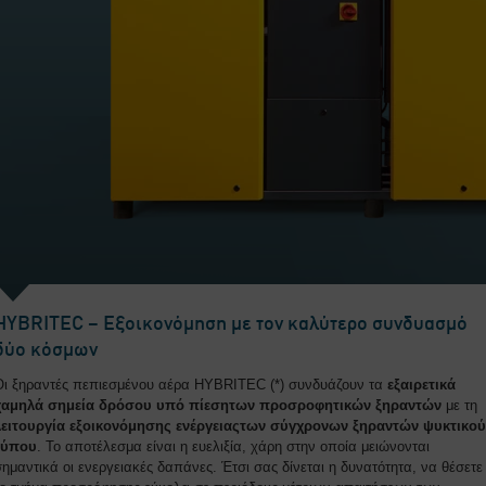
HYBRITEC – Εξοικονόμηση με τον καλύτερο συνδυασμό
δύο κόσμων
Οι ξηραντές πεπιεσμένου αέρα HYBRITEC (*) συνδυάζουν τα
εξαιρετικά
χαμηλά σημεία δρόσου υπό πίεση
των προσροφητικών ξηραντών
με τη
λειτουργία εξοικονόμησης ενέργειας
των σύγχρονων ξηραντών ψυκτικού
τύπου
. Το αποτέλεσμα είναι η ευελιξία, χάρη στην οποία μειώνονται
σημαντικά οι ενεργειακές δαπάνες. Έτσι σας δίνεται η δυνατότητα, να θέσετε