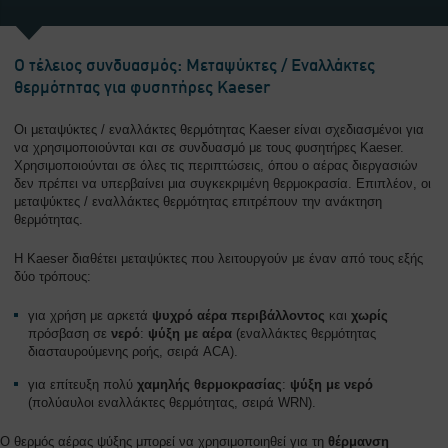
Ο τέλειος συνδυασμός: Μεταψύκτες / Εναλλάκτες
θερμότητας για φυσητήρες Kaeser
Οι μεταψύκτες / εναλλάκτες θερμότητας Kaeser είναι σχεδιασμένοι για
να χρησιμοποιούνται και σε συνδυασμό με τους φυσητήρες Kaeser.
Χρησιμοποιούνται σε όλες τις περιπτώσεις, όπου ο αέρας διεργασιών
δεν πρέπει να υπερβαίνει μια συγκεκριμένη θερμοκρασία. Επιπλέον, οι
μεταψύκτες / εναλλάκτες θερμότητας επιτρέπουν την ανάκτηση
θερμότητας.
Η Kaeser διαθέτει μεταψύκτες που λειτουργούν με έναν από τους εξής
δύο τρόπους:
για χρήση με αρκετά
ψυχρό αέρα περιβάλλοντος
και
χωρίς
πρόσβαση σε
νερό
:
ψύξη με αέρα
(εναλλάκτες θερμότητας
διασταυρούμενης ροής, σειρά ACA).
για επίτευξη πολύ
χαμηλής θερμοκρασίας
:
ψύξη με νερό
(πολύαυλοι εναλλάκτες θερμότητας, σειρά WRN).
Ο θερμός αέρας ψύξης μπορεί να χρησιμοποιηθεί για τη
θέρμανση