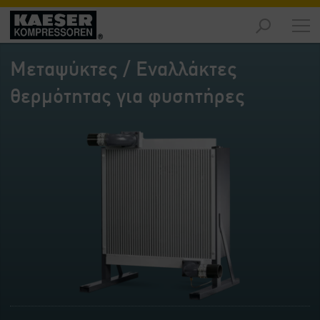
Προϊόντα
-
Μεταψύκτες / Εναλλάκτες
Επισκόπηση
θερμότητας για φυσητήρες
Λύσεις
-
Επισκόπηση
Τεχνική
υποστήριξη
-
Επισκόπηση
Επιχείρηση
-
Επισκόπηση